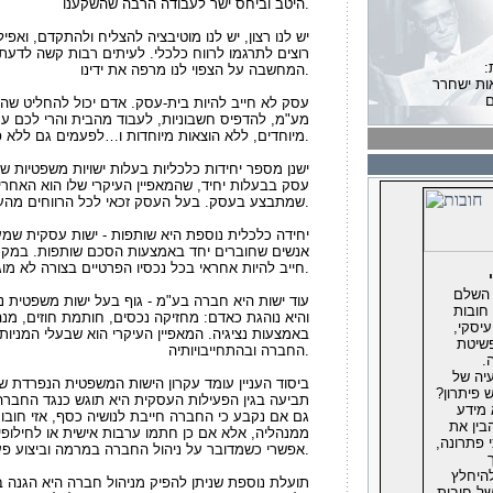
היטב וביחס ישר לעבודה הרבה שהשקענו.
יש לנו רצון, יש לנו מוטיבציה להצליח ולהתקדם, ואפילו
רוצים לתרגמו לרווח כלכלי. לעיתים רבות קשה לדעת 
המחשבה על הצפוי לנו מרפה את ידינו.
ות ישחרר
ם
עסק לא חייב להיות בית-עסק. אדם יכול להחליט שה
מע"מ, להדפיס חשבוניות, לעבוד מהבית והרי לכם עס
י זוגתו של
מיוחדים, ללא הוצאות מיוחדות ו…לפעמים גם ללא פעילות מיוחדת.
יא דיירת מוגנת
ת על ידי כונס
ישנן מספר יחידות כלכליות בעלות ישויות משפטיות שונ
 למוקד הארצי
עסק בבעלות יחיד, שהמאפיין העיקרי שלו הוא האחר
לאחרונה נקראת
שמתבצע בעסק. בעל העסק זכאי לכל הרווחים מהעסק וחייב בכל חובות העסק.
ה
יחידה כלכלית נוספת היא שותפות - ישות עסקית שמע
אנשים שחוברים יחד באמצעות הסכם שותפות. במקר
המקוצר
חייב להיות אחראי בכל נכסיו הפרטיים בצורה לא מוגבלת על כל חובות השותפות.
 השלם
מקוצר
עוד ישות היא חברה בע"מ - גוף בעל ישות משפטית 
חובות
והיא נוהגת כאדם: מחזיקה נכסים, חותמת חוזים, מנ
יסקי,
באמצעות נציגיה. המאפיין העיקרי הוא שבעלי המניות
צווי הכינוס בשנה
פשיטת
החברה ובהתחייבויותיה.
ו ניתנו 1827
.
4 מכלל
יה של
ביסוד העניין עומד עקרון הישות המשפטית הנפרדת 
ארצית, אחריו
 פיתרון?
תביעה בגין הפעילות העסקית היא תוגש כנגד החברה 
מידע
גם אם נקבע כי החברה חייבת לנושיה כסף, אזי חובו
בין את
ממנהליה, אלא אם כן חתמו ערבות אישית או לחילופ
ס
 פתרונה,
אפשרי כשמדובר על ניהול החברה במרמה וביצוע פעולות בחוסר תום לב).
ות בפירוק מעודכן
היחלץ
תועלת נוספת שניתן להפיק מניהול חברה היא הגנה 
ד המשפטים
ל חובות