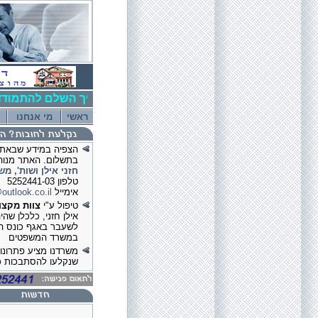
!!! פרסומת: "חובות" - המדריך השלם להתמודד
ראשי
מי אנחנו
הצפיה במידע שבאתר
בתשלום. האתר מנוהל
חזני אילן ושות', מש
טלפון 5252441-03
אימייל
outlook.co.il
טיפול ע"י
צוות מקצו
אילן חזני, כלכלן שהי
לשעבר באגף כונס ה
במשרד המשפטים
משרדנו מציע פתרונות
שנקלעו להסתבכות כ
תחומי עיסוק בין היתר
כינוס נכסים, הבראת
חברות, הוצאה לפועל