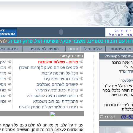
ות עם חובות כספיים, משבר עסקי, פשיטת רגל, פרוק חברה.
להזמנ
מן העיתונות
שלחו מייל
פורום
הוסיפו למועדפים
פרסום בא
פורום - שאלות ותשובות
הליך
 אינה כרוכה
 ע"י
(סכומים פטורים מעיקול (הגנת השכר
מבוא
רד עו"ד
הכל על חתימת ערבות
מדרי
שכר כונסים ומפרקים
מדרי
hovot@
קישורים לאתרים מומלצים
מסלו
עי
הכולל את עו"ד
בדיקת עיכוב יציאה מהארץ
פורט
ה חוקר כלכלי בכיר
נכסים הרשמי
חידוש רשיונות נהיגה לפושטי רגל
הכנת
התמודדות עם חוב משכנתא
זכוי
 ליחידים וחברות
דיבידנד במליוני שקלים ממתין לנושים
לכלית
: הסדרי נושים,
 חברות, פרוק
, פשיטת רגל
עם יד על הלב, מי מאיתנו לא חלם פעם על הקמת ח
אנו אדונים לעצמנו מבחינת הזמן, חופשיים מסמכות 