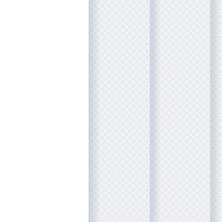
השופטת פלפל מהמח
עיקול המוטל על נכ
צריך להיות ביחס סב