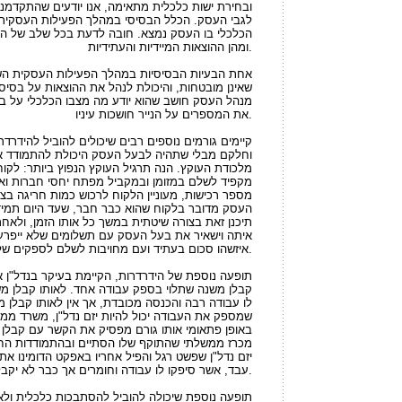
וזי בת"א קבעה
ובחירת ישות כלכלית מתאימה, אנו יודעים שהתקדמנו
ס לצורך הבטחת חוב
לגבי העסק. הכלל הבסיסי במהלך הפעילות העסקית
יר לגובה החוב
הכלכלי בו העסק נמצא. חובה לדעת בכל שלב של ה
ומהן ההוצאות המיידיות והעתידיות.
אחת הבעיות הבסיסיות במהלך הפעילות העסקית השו
שאינן מובטחות, והיכולת לנהל את ההוצאות על בסיס 
מנהל העסק חושב שהוא יודע מה מצבו הכלכלי על בסי
את המספרים על הנייר חושכות עיניו.
קיימים גורמים נוספים רבים שיכולים להוביל להידר
וחלקם מבלי שתהיה לבעל העסק היכולת להתמודד אית
מלכודת העוקץ. הנה תרגיל העוקץ הנפוץ ביותר: לקו
מקפיד לשלם במזומן ובמקביל מפתח יחסי חברות ואמ
מספר רכישות, מעוניין הלקוח לרכוש כמות חריגה בצ'
העסק מדובר בלקוח שהוא כבר חבר, שעד היום תמיד 
תיכנן זאת בצורה שיטתית במשך כל אותו הזמן, ולאח
איתה וישאיר את בעל העסק עם תשלומים שלא ייפרעו
איזשהו סכום בעתיד ועם מחויבות לשלם לספקים שלו על אותה סחורה שקנה מהם.
תופעה נוספת של הידרדרות, הקיימת בעיקר בנדל"ן אך
קבלן משנה שתלוי בספק עבודה אחד. לאותו קבלן מ
לו עבודה רבה והכנסה מכובדת, אך אין לאותו קבלן מ
שמספק את העבודה יכול להיות יזם נדל"ן, משרד ממשל
באופן פתאומי אותו גורם מפסיק את הקשר עם קבלן ה
מכרז ממשלתי שהתוקף שלו הסתיים ובהתמודדות החד
יזם נדל"ן שפשט רגל והפיל אחריו באפקט הדומינו א
עבד, אשר סיפקו לו עבודה וחומרים אך כבר לא יקבלו על כך תשלום.
תופעה נוספת שיכולה להוביל להסתבכות כלכלית ולא