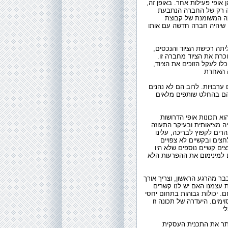
ופי פעילות אחר. באופן זה,
היה רק של החברה הנתבעת
ונה המשומנת של קבוצת
 שיהיה חברה חדשה עם אותו
תה רכישת הציוד והנכסים,
כרת את הציוד מחברה זו.
לו לעקל הזוכים את הציוד,
ערבויות. לרוב הם לא נהנים
ם בהחלט שותפים מלאים
א תכונות אופי הדרושות
ה מציאותית ובעיקר התעוזה
הרים לקפוץ לבריכה, עלינו
חצים ובקשיים לא צפויים
ם קשיים נוספים שלא היו
ם למינימום את ההפרעות הלא
בר מהרגע הראשון, וצריך אורך
ת עצמנו האם יש לנו קשרים
. יכולות גבוהות בתחום יחסי
ימים. היעדרה של תכונה זו
יתר את התכנית העסקית