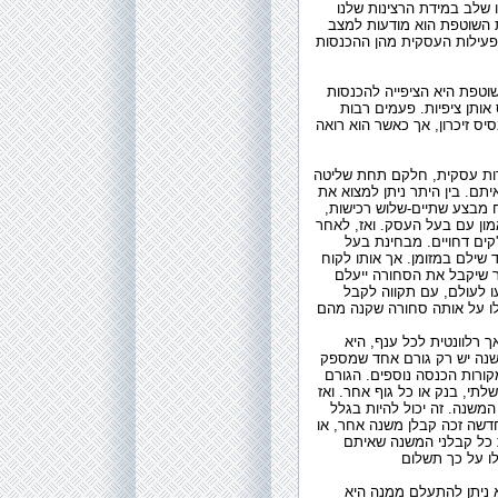
 שלב במידת הרצינות שלנו
 השוטפת הוא מודעות למצב
פעילות העסקית מהן ההכנסות
טפת היא הציפייה להכנסות
אותן ציפיות. פעמים רבות
ס זיכרון, אך כאשר הוא רואה
דרות עסקית, חלקם תחת שליטה
ם. בין היתר ניתן למצוא את
ח מבצע שתיים-שלוש רכישות,
ון עם בעל העסק. ואז, לאחר
קים דחויים. מבחינת בעל
שילם במזומן. אך אותו לקוח
ר שיקבל את הסחורה ייעלם
 לעולם, עם תקווה לקבל
 רלוונטית לכל ענף, היא
שנה יש רק גורם אחד שמספק
קורות הכנסה נוספים. הגורם
תי, בנק או כל גוף אחר. ואז
משנה. זה יכול להיות בגלל
שה זכה קבלן משנה אחר, או
ת כל קבלני המשנה שאיתם
 ניתן להתעלם ממנה היא