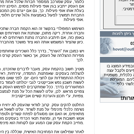
כלומר, עסק שמורכב ממספר חברות שלכל אחת מהן א
ור
אם העסק ייתבע בגין אופי פעילות מסוים, הסיכון י
מטיבי.
י רגל מעודכן ליום
בעלת אותו אופי פעילות. כך, גם אם ייגרם נזק המכ
החברות תמשיך לפעול באמצעות גלגל שיניים חלופי,
ד המשפטים
אופי פעילות.
השימוש הפופולרי בהקשר זה הוא הקמת חברה שתכלי
ה מחילה שעל החוב
וחברה אחרת, ריקה מתוכן, שנותנת את השירותים ושו
העתק מההחלטה
באופן כזה, אם תיתבע החברה נותנת השירותים לא יוכ
 הישראלי
כיוון שהציוד המשמש אותה הוא ציוד מושכר מהחברה האחרת.
0
בחיפה קבע
hovot@outl
ויש כמובן את "העורף", בדרך כלל השכירים שחותמים 
רה בגלל חוב
מפירות ההצלחה של העסק, אך כאשר העסק קורס ה
לכך.
מידע המוצג בו
חוזי בחיפה קבע
מוטיב חשוב בהקמת עסק, מעבר לדברים שהזכרנו, הו
יעים ולקבל עצה
- יש להמציא לחייבים הן את דוחות
להצלחה בעסקים: שאפתנות, התמדה, יצירתיות, ראיי
 כלכלית, משפטית
ויכולת ההתמודדות עם לחצי היום- יום. לפני שאנו ממ
יהם. המערכת
ה המקורי
לעשות חשבון נפש אובייקטיבי לגבי יכולתנו לעמוד בל
לשהי כלפי
המתעוררים בדרך. ככל שמתקרבים למימוש העסק צצי
חוזי בת"א קבע
צפויים מראש. לכן, עלינו לעשות הכל על מנת לצמצ
.ניתן לתת הפטר למרות שלא נבדקו
צפויות, ע"י תכנון והערכת קשיים אובייקטיבית.
נסיבות קשות
החלטנו להקים עסק. קרוב לוודאי שהעסק לא ירוויח כ
וזי בת"א קבעה
נשימה כלכלי מינימלי על מנת לשרוד. עלינו לשאול א
 אחרי מספר שנים
מתאימים, או האם אנו מסוגלים לפתח קשרים ולטפחם
יבות מיוחדות
אנוש חשובות אף הן, ומהוות תנאי הכרחי בעסקים מסו
וזי בירושלים
מחייב הקמת עסק שבו המגע עם לקוחות הוא מינימלי.
רמה בפירוק
לאחר שמילאנו את המחויבות האישית, שכללה בין ה